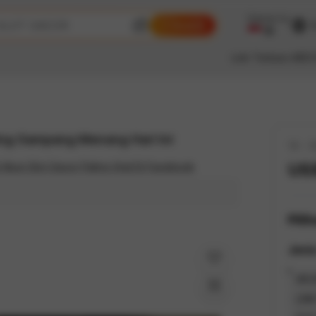
Deliver to:
a hari ini?
 SLOT GACOR
Search
ID
cover
Link Terbaru MD
ing Gampang Menang Hari Ini
10 - 
US
kun Slot Gacor Paling Viral Di Facebook
Pili
Jeni
AKU
LIN