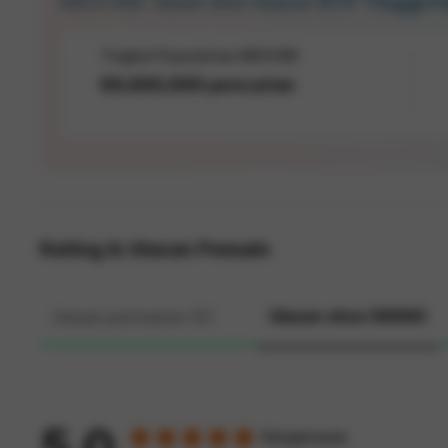
MDG188: Akun Slot Gacor RTP Tinggi P
Tingkat Popularitas MDG188
88,886,989 pencarian
Rating & Ulasan Pemain
Ulasan situs (8888)
Ulasan permainan (0)
Sangat puas