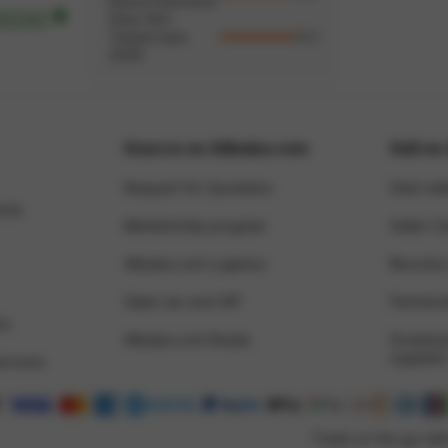
Resmi Indonesia
percaya
Situs Slot
Terpercaya
5.0
2026
Source on Alibaba.com
Sell on
Request for Quotation
Start sel
ents
Membership program
Seller Ce
Alibaba.com Logistics
Become a
Sales tax and VAT
Partners
ns
Alibaba.com Reads
Downloa
supplier
ervices
Trade on the go wit