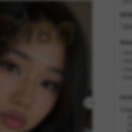
RTP
KEU
BON
Alas
Aks
Pem
Dep
Pro
Perl

Next slide
Tr
S
t
D