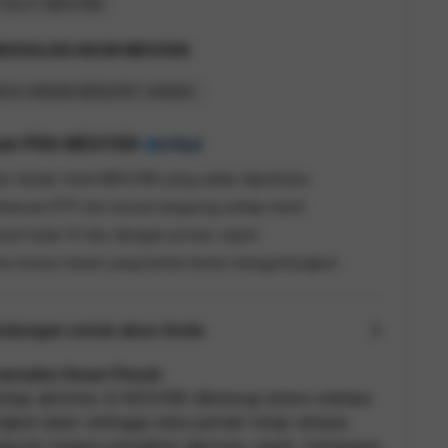
 SLOT MDG188
NGGULAN AKUN MDG188
US HARIAN BERLIPAT GANDA
an Pilih MDG188
es tautan resmi MDG188 yang selalu diperbarui
baruan RTP slot secara langsung setiap menit
osit mulai 10 ribu dengan proses cepat
mo bonus harian yang benar-benar menguntungkan
indungan untuk akun Anda
ansaksi Aman Penuh
etiap aktivitas di MDG188 dilindungi sistem enkripsi
ingkat lanjut sehingga data pemain tetap rahasia.
eposit maupun penarikan diproses cepat, transparan,