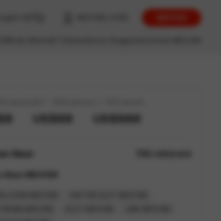
English-IDR
MDG188 LOGIN
MDG188
G188
Link Alternatif Terbaru
Server Singapore
Livechat MDG188
500 pieces
501 - 1000 pieces
>= 1001 pieces
$8
US$88
US$888
Pilih sekarang
han Akun
s Akun MDG188
N LOGIN MDG188
DAFTAR SLOT MDG188
K RESMI MDG188
SLOT MDG188
LINK MDG188