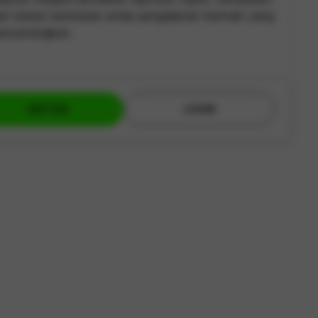
an bebas hambatan untuk pengalaman bermain yang
enyenangkan.
DAFTAR
LOGIN